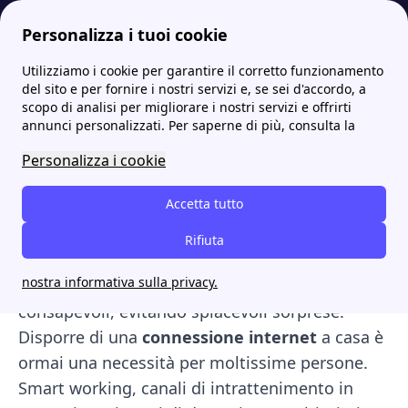
Personalizza i tuoi cookie
Utilizziamo i cookie per garantire il corretto funzionamento
Internet Casa
Bolletta internet ADSL: costi e modalità di pagamento
del sito e per fornire i nostri servizi e, se sei d'accordo, a
scopo di analisi per migliorare i nostri servizi e offrirti
Bolletta internet ADSL:
annunci personalizzati. Per saperne di più, consulta la
costi e modalità di
Personalizza i cookie
pagamento
Accetta tutto
Ma la
bolletta internet
come funziona? Saperla
Rifiuta
leggere
è fondamentale per comprendere i
nostra informativa sulla privacy.
consumi effettivi
ed essere degli utenti
consapevoli, evitando spiacevoli sorprese.
Disporre di una
connessione internet
a casa è
ormai una necessità per moltissime persone.
Smart working, canali di intrattenimento in