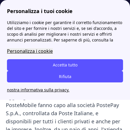
Personalizza i tuoi cookie
Utilizziamo i cookie per garantire il corretto funzionamento
Internet Casa
Offerte PosteMobile: scopri le tariffe e promozioni rete mobile
Ricarica PosteMobile: come ricaricare la tua SIM
More
del sito e per fornire i nostri servizi e, se sei d'accordo, a
scopo di analisi per migliorare i nostri servizi e offrirti
Ricarica PosteMobile:
annunci personalizzati. Per saperne di più, consulta la
come ricaricare la tua SIM
Personalizza i cookie
Hai finito il credito residuo sulla tua SIM
Accetta tutto
PosteMobile? In questo articolo vedremo
Rifiuta
insieme come effettuare una
ricarica
PosteMobile
e, dunque, tutte le modalità per
nostra informativa sulla privacy.
aggiungere credito alla tua SIM. Tutti i servizi
PosteMobile fanno capo alla società PostePay
S.p.A., controllata da Poste Italiane, e
disponibili per tutti i clienti privati e anche per
le imprese. Inoltre, da un paio di anni, l’azienda