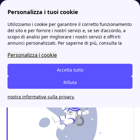
Personalizza i tuoi cookie
Utilizziamo i cookie per garantire il corretto funzionamento
Internet Casa
Digi Mobil, migliori offerte per internet, minuti ed SMS
del sito e per fornire i nostri servizi e, se sei d'accordo, a
scopo di analisi per migliorare i nostri servizi e offrirti
Digi Mobil, migliori offerte
annunci personalizzati. Per saperne di più, consulta la
per internet, minuti ed
Personalizza i cookie
SMS
Accetta tutto
Rifiuta
nostra informativa sulla privacy.