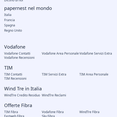
Dicono di noi
papernest nel mondo
Italia
Francia
Spagna
Regno Unito
Vodafone
Vodafone Contatti
Vodafone Area Personale
Vodafone Servizi Extra
Vodafone Recensioni
TIM
TIM Contatti
TIM Servizi Extra
TIM Area Personale
TIM Recensioni
Wind Tre in Italia
WindTre Credito Residuo
WindTre Reclami
Offerte Fibra
TIM Fibra
Vodafone Fibra
WindTre Fibra
Fastweb Fibra
Sky Fibra