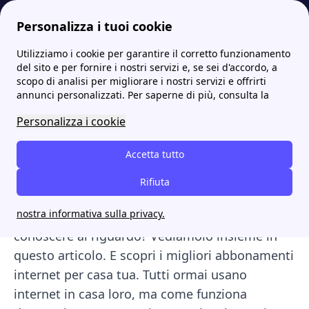
Personalizza i tuoi cookie
Utilizziamo i cookie per garantire il corretto funzionamento
Internet Casa
Abbonamenti internet per casa tua: tutto ciò che devi sapere
del sito e per fornire i nostri servizi e, se sei d'accordo, a
scopo di analisi per migliorare i nostri servizi e offrirti
Abbonamenti internet per
annunci personalizzati. Per saperne di più, consulta la
casa tua: tutto ciò che devi
Personalizza i cookie
sapere
Accetta tutto
Ma
come nasce una tale tecnologia
, che quasi
Rifiuta
tutti noi abbiamo nelle nostre case? E
quali
nostra informativa sulla privacy.
sono le informazioni più importanti
da
conoscere al riguardo? Vediamolo insieme in
questo articolo. E scopri i migliori abbonamenti
internet per casa tua. Tutti ormai usano
internet in casa loro, ma come funziona