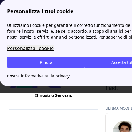
Personalizza i tuoi cookie
Internet Casa
Le migliori offerte mobile cambio operatore d
Utilizziamo i cookie per garantire il corretto funzionamento del 
fornire i nostri servizi e, se sei d'accordo, a scopo di analisi per
nostri servizi e offrirti annunci personalizzati. Per saperne di p
Passa 
Personalizza i cookie
Ci sono ta
Rifiuta
provider 
Accetta tu
offerte de
nostra informativa sulla privacy.
affrontera
Iliad.
Il nostro Servizio
ULTIMA MODIFIC