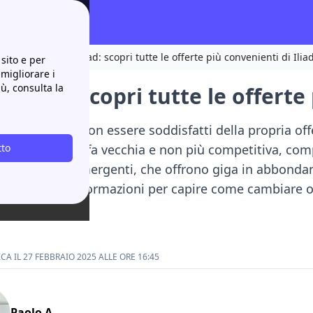
el 2023
Passa a Iliad: scopri tutte le offerte più convenienti di Iliad
sito e per
 migliorare i
iù, consulta la
a Iliad: scopri tutte le offerte
nti motivi per non essere soddisfatti della propria of
a
tto
Iliad
. Una tariffa vecchia e non più competitiva, com
gli operatori emergenti, che offrono giga in abbondanz
nno tutte le informazioni per capire come cambiare o
A IL 27 FEBBRAIO 2025 ALLE ORE 16:45
Paolo A.