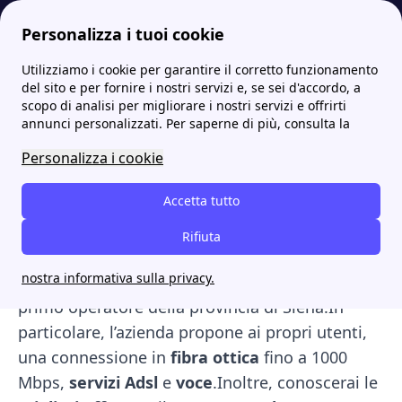
Personalizza i tuoi cookie
Utilizziamo i cookie per garantire il corretto funzionamento
Internet Casa
Terrecablate: offerte in fibra ottica, adsl e numero verde
del sito e per fornire i nostri servizi e, se sei d'accordo, a
scopo di analisi per migliorare i nostri servizi e offrirti
Terrecablate: offerte in
annunci personalizzati. Per saperne di più, consulta la
fibra ottica, adsl e numero
Personalizza i cookie
verde
Accetta tutto
In questo articolo scoprirai tutte le
Rifiuta
informazioni che riguardano
Terrecablate
,
nostra informativa sulla privacy.
operatore di telecomunicazioni in Toscana e
primo operatore della provincia di Siena.In
particolare, l’azienda propone ai propri utenti,
una connessione in
fibra ottica
fino a 1000
Mbps,
servizi Adsl
e
voce
.Inoltre, conoscerai le