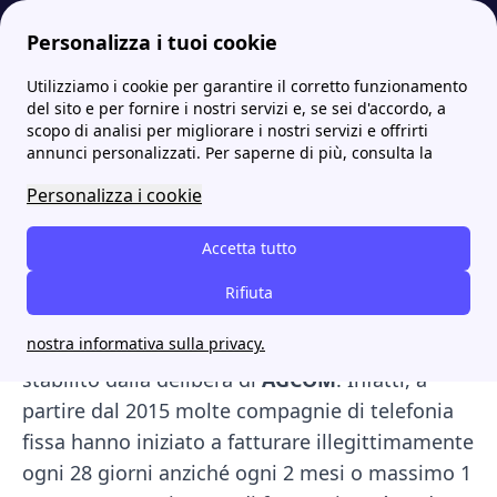
Personalizza i tuoi cookie
Utilizziamo i cookie per garantire il corretto funzionamento
Internet Casa
TIM: le offerte, i negozi e i contatti
TIM richiesta rimborso bollette 28 giorni: come effettuarla
del sito e per fornire i nostri servizi e, se sei d'accordo, a
scopo di analisi per migliorare i nostri servizi e offrirti
TIM richiesta rimborso
annunci personalizzati. Per saperne di più, consulta la
bollette 28 giorni: come
Personalizza i cookie
effettuarla
Accetta tutto
Dal 1° novembre 2019 anche con
TIM
è
Rifiuta
possibile fare
richiesta rimborso
per chi ha
nostra informativa sulla privacy.
subito la fatturazione a 28 giorni, come
stabilito dalla delibera di
AGCOM
. Infatti, a
partire dal 2015 molte compagnie di telefonia
fissa hanno iniziato a fatturare illegittimamente
ogni 28 giorni anziché ogni 2 mesi o massimo 1