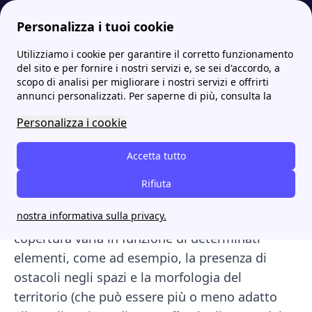
Personalizza i tuoi cookie
Utilizziamo i cookie per garantire il corretto funzionamento
Internet Casa
Vodafone: promozioni ed offerte mobile e fisso
La guida sulla verifica copertura Vodafone: suggerimenti utili!
del sito e per fornire i nostri servizi e, se sei d'accordo, a
scopo di analisi per migliorare i nostri servizi e offrirti
La guida sulla verifica
annunci personalizzati. Per saperne di più, consulta la
copertura Vodafone:
Personalizza i cookie
suggerimenti utili!
Accetta tutto
Se stai pensando di passare a Vodafone, allora
Rifiuta
ti consigliamo prima dell'attivazione di
nostra informativa sulla privacy.
verificare la copertura di Vodafone in Italia. La
copertura varia in funzione di determinati
elementi, come ad esempio, la presenza di
ostacoli negli spazi e la morfologia del
territorio (che può essere più o meno adatto