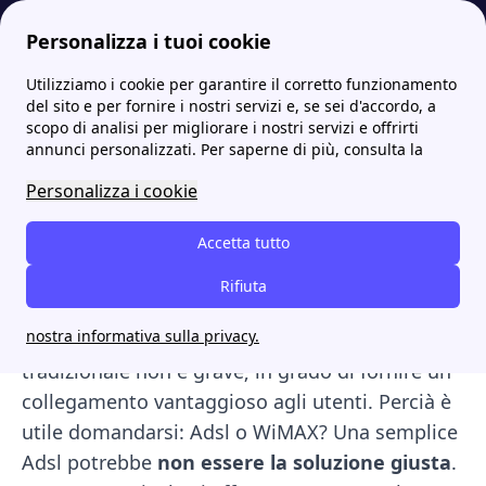
Personalizza i tuoi cookie
Utilizziamo i cookie per garantire il corretto funzionamento
Internet Casa
Adsl: a cosa serve e quali sono le caratteristiche della linea casa
WiMAX: cos’è questa tecnologia di trasmissione dati?
del sito e per fornire i nostri servizi e, se sei d'accordo, a
scopo di analisi per migliorare i nostri servizi e offrirti
WiMAX: cos’è questa
annunci personalizzati. Per saperne di più, consulta la
tecnologia di trasmissione
Personalizza i cookie
dati?
Accetta tutto
In zone particolarmente svantaggiate da fattori
Rifiuta
geografici, come ad esempio territori montuosi
nostra informativa sulla privacy.
oppure paesi poco abitati, una connessione
tradizionale non è grave; in grado di fornire un
collegamento vantaggioso agli utenti. Percià è
utile domandarsi: Adsl o WiMAX? Una
semplice
Adsl
potrebbe
non essere la soluzione giusta
.