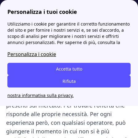
Personalizza i tuoi cookie
Utilizziamo i cookie per garantire il corretto funzionamento
Internet Casa
Disdetta contratto internet telefono: guida su come farla
Disdetta contratto costi e tempi per internet e telefono
del sito e per fornire i nostri servizi e, se sei d'accordo, a
scopo di analisi per migliorare i nostri servizi e offrirti
Disdetta contratto costi e
annunci personalizzati. Per saperne di più, consulta la
tempi per internet e
Personalizza i cookie
telefono
Accetta tutto
Disdetta contratto internet costi. Tutti abbiamo
Rifiuta
una linea internet o telefonica attiva. Questo
nostra informativa sulla privacy.
porta a interfacciarsi con le diverse compagnie
presenti sul mercato. Per trovare l'offerta che
risponde alle proprie necessità. Per ogni
esperienza però, con qualsiasi operatore, può
giungere il momento in cui non si è più