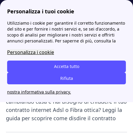
Personalizza i tuoi cookie
Utilizziamo i cookie per garantire il corretto funzionamento
Internet Casa
Disdetta contratto internet telefono: guida su come farla
del sito e per fornire i nostri servizi e, se sei d'accordo, a
scopo di analisi per migliorare i nostri servizi e offrirti
Disdetta contratto
annunci personalizzati. Per saperne di più, consulta la
internet telefono: guida su
Personalizza i cookie
come farla
Accetta tutto
Da un po' di tempo sei insoddisfatto del
Rifiuta
servizio offerto dal tuo operatore e vorresti
nostra informativa sulla privacy.
valutare di cambiare provider, oppure stai
cambiando casa e hai bisogno di chiudere il tuo
contratto internet Adsl o Fibra ottica? Leggi la
guida per scoprire come disdire il contratto