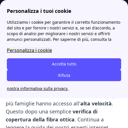
Personalizza i tuoi cookie
Utilizziamo i cookie per garantire il corretto funzionamento
Internet Casa
Ecco quali sono le caratteristiche e le funzionalità della fibra ottica
Verifica Copertura Fibra: come leggere la fibermap!
del sito e per fornire i nostri servizi e, se sei d'accordo, a
scopo di analisi per migliorare i nostri servizi e offrirti
Verifica Copertura Fibra:
annunci personalizzati. Per saperne di più, consulta la
come leggere la fibermap!
Personalizza i cookie
La
fibra ottica
si diffonde sempre di più nel
Accetta tutto
nostro Paese, arrivando pian piano (forse
Rifiuta
troppo piano rispetto agli altri stati) in ogni
casa. Negli anni è iniziato un lungo processo di
nostra informativa sulla privacy.
innovazione di tutte le infrastrutture. E sempre
più famiglie hanno accesso all'
alta velocità
.
Questo dopo una semplice
verifica di
copertura della fibra ottica
. Continua a
leggere la guida dei nostri esperti internet