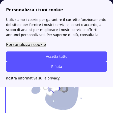
Personalizza i tuoi cookie
Utilizziamo i cookie per garantire il corretto funzionamento
Internet Casa
Internet Hotspot Tethering: cosa sono e come funzionano
WindTre attivare hotspot: costi e come funziona
More
del sito e per fornire i nostri servizi e, se sei d'accordo, a
scopo di analisi per migliorare i nostri servizi e offrirti
WindTre attivare hotspot:
annunci personalizzati. Per saperne di più, consulta la
costi e come funziona
Personalizza i cookie
Accetta tutto
Rifiuta
nostra informativa sulla privacy.