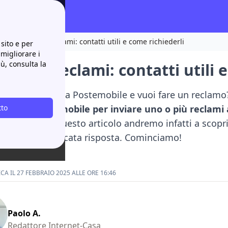
Postemobile reclami: contatti utili e come richiederli
sito e per
 migliorare i
iù, consulta la
obile reclami: contatti utili 
un disservizio da Postemobile e vuoi fare un reclamo? 
tattare
tto
Postemobile
per inviare uno o più reclami
sto giusto: in questo articolo andremo infatti a sco
in caso di mancata risposta. Cominciamo!
A IL 27 FEBBRAIO 2025 ALLE ORE 16:46
Paolo A.
Redattore Internet-Casa