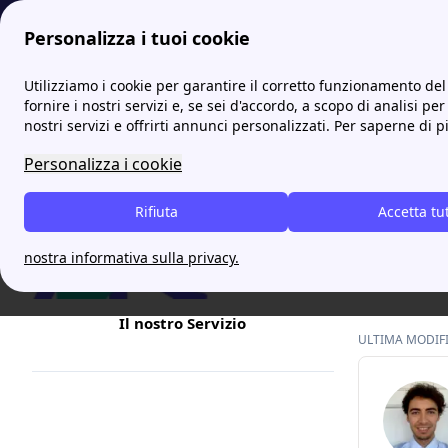
Personalizza i tuoi cookie
Internet Casa
PosteMobile: scopri le offerte telefonia mobile
Utilizziamo i cookie per garantire il corretto funzionamento del 
fornire i nostri servizi e, se sei d'accordo, a scopo di analisi per
nostri servizi e offrirti annunci personalizzati. Per saperne di p
Postem
Personalizza i cookie
Hai avuto 
Rifiuta
come con
Accetta tu
Sei nel po
nostra informativa sulla privacy.
procedere 
Il nostro Servizio
ULTIMA MODIFIC