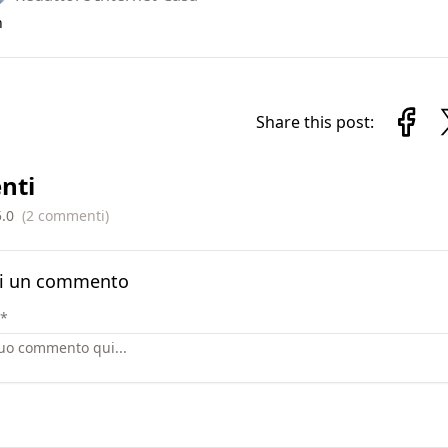
n
Share this post:
nti
5.0
(
2
commenti
)
i un commento
*