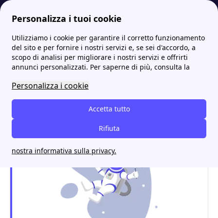
Personalizza i tuoi cookie
Utilizziamo i cookie per garantire il corretto funzionamento
Internet Casa
PosteMobile: scopri le offerte telefonia mobile
Postemobile richiesta rimborso: come procedere per ottenerla
del sito e per fornire i nostri servizi e, se sei d'accordo, a
scopo di analisi per migliorare i nostri servizi e offrirti
Postemobile richiesta
annunci personalizzati. Per saperne di più, consulta la
rimborso: come procedere
Personalizza i cookie
per ottenerla
Accetta tutto
Rifiuta
nostra informativa sulla privacy.