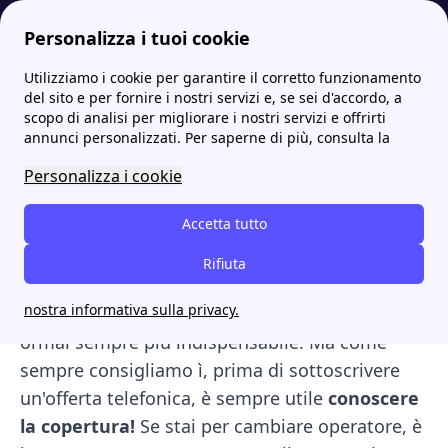
Personalizza i tuoi cookie
Utilizziamo i cookie per garantire il corretto funzionamento
Internet Casa
Telefonia: tutto sulla rete mobile e fissa
Offerte telefoniche: cosa sapere prima di attivare la migliore!
del sito e per fornire i nostri servizi e, se sei d'accordo, a
scopo di analisi per migliorare i nostri servizi e offrirti
Offerte telefoniche: cosa
annunci personalizzati. Per saperne di più, consulta la
sapere prima di attivare la
Personalizza i cookie
migliore!
Accetta tutto
Le
migliori offerte per
telefono
rete mobile
Rifiuta
forniscono interessanti opportunità per gli
nostra informativa sulla privacy.
utenti moderni, dando risposta a un bisogno
ormai sempre più indispensabile. Ma come
sempre consigliamo ì, prima di sottoscrivere
un'offerta telefonica, è sempre utile
conoscere
la copertura!
Se stai per cambiare operatore, è