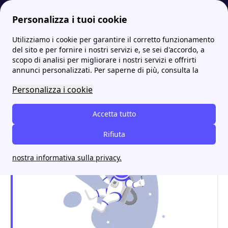
Personalizza i tuoi cookie
Utilizziamo i cookie per garantire il corretto funzionamento
Internet Casa
Offerte telefoniche: cosa sapere prima di attivare la migliore!
Roaming dati in Europa e paesi Extra UE: cos'è e come funziona
More
del sito e per fornire i nostri servizi e, se sei d'accordo, a
scopo di analisi per migliorare i nostri servizi e offrirti
Roaming dati in Europa e
annunci personalizzati. Per saperne di più, consulta la
paesi Extra UE: cos'è e
Personalizza i cookie
come funziona
Accetta tutto
Rifiuta
nostra informativa sulla privacy.