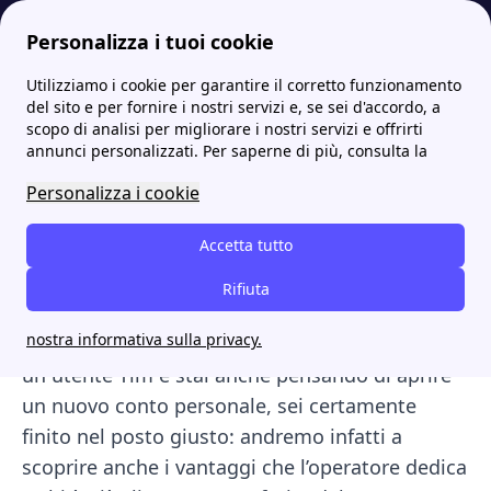
Personalizza i tuoi cookie
Utilizziamo i cookie per garantire il corretto funzionamento
Internet Casa
TIM servizi extra: quali sono e come disattivarli
Tim Pay, che cos'è e come funziona la carta di credito Tim
More
del sito e per fornire i nostri servizi e, se sei d'accordo, a
scopo di analisi per migliorare i nostri servizi e offrirti
Tim Pay, che cos'è e come
annunci personalizzati. Per saperne di più, consulta la
funziona la carta di credito
Personalizza i cookie
Tim
Accetta tutto
In questo articolo andremo a scoprire
Tim Pay
,
Rifiuta
il nuovo
servizio bancario
offerto dal colosso
nostra informativa sulla privacy.
italiano delle telecomunicazioni. Quindi se sei
un utente Tim e stai anche pensando di aprire
un nuovo conto personale, sei certamente
finito nel posto giusto: andremo infatti a
scoprire anche i vantaggi che l’operatore dedica