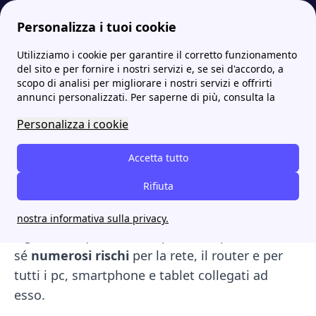
Personalizza i tuoi cookie
Utilizziamo i cookie per garantire il corretto funzionamento
Internet Casa
Cosa significa WiFi, cos'è e come funziona?
Cambiare password modem e condividerla
del sito e per fornire i nostri servizi e, se sei d'accordo, a
scopo di analisi per migliorare i nostri servizi e offrirti
Cambiare password
annunci personalizzati. Per saperne di più, consulta la
modem e condividerla
Personalizza i cookie
Cambiare la
password di un modem Wi-Fi
è
Accetta tutto
una procedura semplice. Molto spesso si
Rifiuta
sottovalutano le problematiche di una rete
intasata da dispositivi a noi sconosciuti.
nostra informativa sulla privacy.
Ognuno di questi infatti potrebbe portare con
sé
numerosi rischi
per la rete, il router e per
tutti i pc, smartphone e tablet collegati ad
esso.