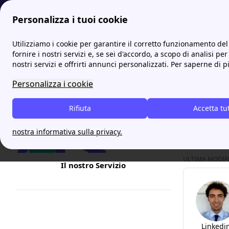
Personalizza i tuoi cookie
Internet Casa
Speed test WiFi? Scopri la velocità della 
Utilizziamo i cookie per garantire il corretto funzionamento del 
More
fornire i nostri servizi e, se sei d'accordo, a scopo di analisi per
nostri servizi e offrirti annunci personalizzati. Per saperne di p
Speed 
Personalizza i cookie
Fastweb
,
Rifiuta
mette a di
Accetta tu
a cui stai
nostra informativa sulla privacy.
ULTIMA MODIFIC
Il nostro Servizio
Linkedi