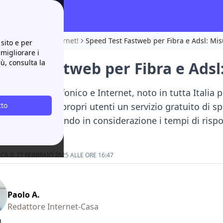
tua connessione internet!
Speed Test Fastweb per Fibra e Adsl: Misu
sito e per
 migliorare i
iù, consulta la
Test Fastweb per Fibra e Adsl:
 l’operatore telefonico e Internet, noto in tutta Italia p
sposizione dei propri utenti un servizio gratuito di
tto
sp
 navigando, tenendo in considerazione i tempi di rispo
A IL 27 FEBBRAIO 2025 ALLE ORE 16:47
Paolo A.
Redattore Internet-Casa
n