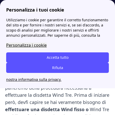
Personalizza i tuoi cookie
Utilizziamo i cookie per garantire il corretto funzionamento
Internet Casa
WindTre: le migliori offerte, gli sportelli e i contatti utili
Disdetta WindTre: ecco tutte le modalità e le tempistiche per farla
del sito e per fornire i nostri servizi e, se sei d'accordo, a
scopo di analisi per migliorare i nostri servizi e offrirti
Disdetta WindTre: ecco
annunci personalizzati. Per saperne di più, consulta la
tutte le modalità e le
Personalizza i cookie
tempistiche per farla
Accetta tutto
Vorresti disdire il tuo
contratto Wind Tre fisso
Rifiuta
o mobile
ma non sai come fare? Niente paura,
nostra informativa sulla privacy.
ti aiutiamo noi. Infatti in questo articolo
parleremo della procedura necessaria a
effettuare la disdetta Wind Tre. Prima di iniziare
però, devfi capire se hai veramente bisogno di
effettuare una disdetta Wind fisso o
Wind Tre