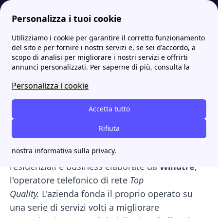
Personalizza i tuoi cookie
Utilizziamo i cookie per garantire il corretto funzionamento
Internet Casa
WindTre: le migliori offerte, gli sportelli e i contatti utili
del sito e per fornire i nostri servizi e, se sei d'accordo, a
scopo di analisi per migliorare i nostri servizi e offrirti
WindTre: le migliori
annunci personalizzati. Per saperne di più, consulta la
offerte, gli sportelli e i
Personalizza i cookie
contatti utili
Accetta tutto
Stai pensando di cambiare gestore telefonico e
Rifiuta
vuoi confrontare tra loro le migliori offerte?
nostra informativa sulla privacy.
Ebbene, qui ti presentiamo le proposte
residenziali e business elaborate da
Windtre
,
l'operatore telefonico di rete
Top
Quality.
L'azienda fonda il proprio operato su
una serie di servizi volti a migliorare