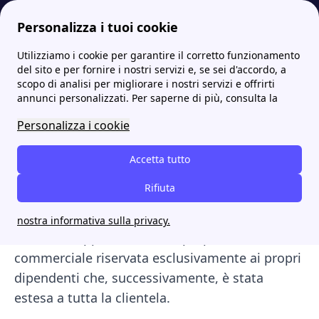
Personalizza i tuoi cookie
Utilizziamo i cookie per garantire il corretto funzionamento
Internet Casa
Brennercom: scopri chi è e tutte le offerte disponibili
del sito e per fornire i nostri servizi e, se sei d'accordo, a
scopo di analisi per migliorare i nostri servizi e offrirti
Brennercom: scopri chi è e
annunci personalizzati. Per saperne di più, consulta la
tutte le offerte disponibili
Personalizza i cookie
Se stai cercando una soluzione di connettività
Accetta tutto
internet per la tua casa le
Offerte
Fibra
Rifiuta
Postemobile
potrebbero fare al caso tuo.
Infatti Poste Italiane ha fatto il suo debutto nel
nostra informativa sulla privacy.
mercato dapprima con una proposta
commerciale riservata esclusivamente ai propri
dipendenti che, successivamente, è stata
estesa a tutta la clientela.