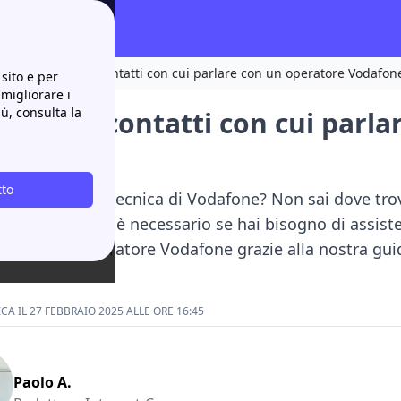
o
Il 190 e tutti i contatti con cui parlare con un operatore Vodafon
sito e per
 migliorare i
iù, consulta la
 e tutti i contatti con cui par
one
tto
o di assitenza tecnica di Vodafone? Non sai dove trova
di di Vodafone è necessario se hai bisogno di assiste
re con un operatore Vodafone grazie alla nostra guid
A IL 27 FEBBRAIO 2025 ALLE ORE 16:45
Paolo A.