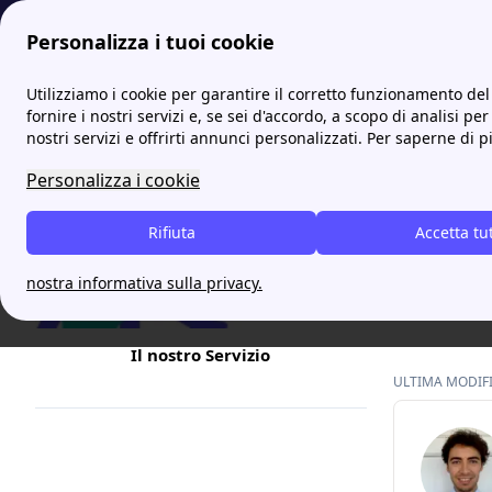
Personalizza i tuoi cookie
Internet Casa
Vodafone: promozioni ed offerte mobile e fiss
Utilizziamo i cookie per garantire il corretto funzionamento del 
fornire i nostri servizi e, se sei d'accordo, a scopo di analisi per
nostri servizi e offrirti annunci personalizzati. Per saperne di p
Il 190
Personalizza i cookie
Vodaf
Rifiuta
Accetta tu
Hai bisogn
numeri ver
nostra informativa sulla privacy.
come parla
Il nostro Servizio
ULTIMA MODIFIC