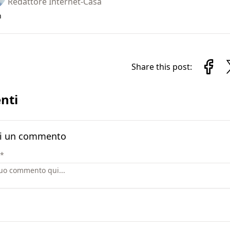
Redattore Internet-Casa
n
Share this post:
nti
i un commento
*