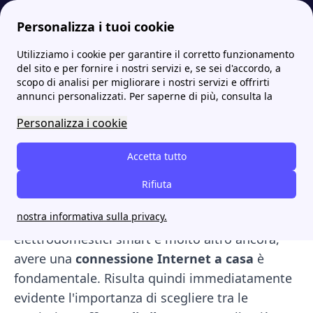
Personalizza i tuoi cookie
Utilizziamo i cookie per garantire il corretto funzionamento
Internet Casa
Confronta tariffe fibra adsl: quali sono le migliori per te?
Confronta le tariffe Fibra e Adsl di Vodafone Unlimited
del sito e per fornire i nostri servizi e, se sei d'accordo, a
scopo di analisi per migliorare i nostri servizi e offrirti
Confronta le tariffe Fibra e
annunci personalizzati. Per saperne di più, consulta la
Adsl di Vodafone
Personalizza i cookie
Unlimited
Accetta tutto
Analizza e confronta le offerte
Vodafone
Rifiuta
Unlimited
Fibra proposte dall'impresa
nostra informativa sulla privacy.
britannica. Al giorno d'oggi, causa Smart TV, pc,
elettrodomestici smart e molto altro ancora,
avere una
connessione Internet a casa
è
fondamentale. Risulta quindi immediatamente
evidente l'importanza di scegliere tra le