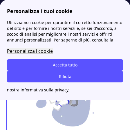
Personalizza i tuoi cookie
Utilizziamo i cookie per garantire il corretto funzionamento
Internet Casa
Confronto offerte mobile e fisso: ecco le migliori in circolazione!
Tutti i i dettagli e vantaggi delle offerte mobile TIM
del sito e per fornire i nostri servizi e, se sei d'accordo, a
scopo di analisi per migliorare i nostri servizi e offrirti
Tutti i i dettagli e vantaggi
annunci personalizzati. Per saperne di più, consulta la
delle offerte mobile TIM
Personalizza i cookie
Accetta tutto
Rifiuta
nostra informativa sulla privacy.