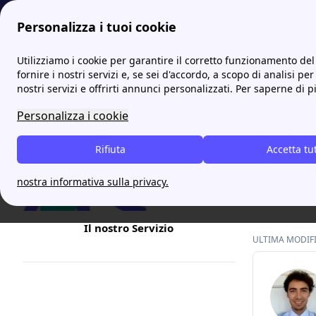
Personalizza i tuoi cookie
Internet Casa
Confronto offerte mobile e fisso: ecco le miglio
Utilizziamo i cookie per garantire il corretto funzionamento del 
fornire i nostri servizi e, se sei d'accordo, a scopo di analisi per
nostri servizi e offrirti annunci personalizzati. Per saperne di p
Offert
Personalizza i cookie
Da quando 
Rifiuta
parte del 
Accetta tu
offerte. M
nostra informativa sulla privacy.
vantaggi, 
Il nostro Servizio
ULTIMA MODIFIC