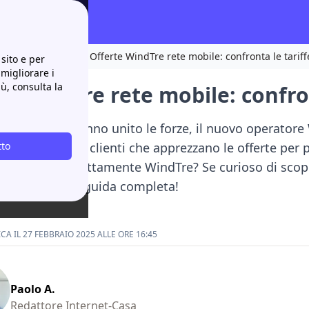
ri in circolazione!
Offerte WindTre rete mobile: confronta le tariff
sito e per
 migliorare i
iù, consulta la
e WindTre rete mobile: confron
Wind e Tre hanno unito le forze, il nuovo operator
pubblico: tanti i clienti che apprezzano le offerte per
tto
a cosa offre esattamente WindTre? Se curioso di scopri
leggi la nostra guida completa!
A IL 27 FEBBRAIO 2025 ALLE ORE 16:45
Paolo A.
Redattore Internet-Casa