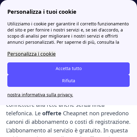
Personalizza i tuoi cookie
Utilizziamo i cookie per garantire il corretto funzionamento
Internet Casa
Cos'è Cheapnet e quali sono le offerte internet casa
Cheapnet offerte internet per mobile e casa con fibra e adsl
del sito e per fornire i nostri servizi e, se sei d'accordo, a
scopo di analisi per migliorare i nostri servizi e offrirti
Cheapnet offerte internet
annunci personalizzati. Per saperne di più, consulta la
per mobile e casa con fibra
Personalizza i cookie
e adsl
Accetta tutto
Cheapnet offerte.
L'operatore di rete
Internet
Rifiuta
mobile
,
Fibra
e
ADSL
, è definito un
provider
nostra informativa sulla privacy.
free
, ossia, che consente al cliente di potersi
connettere alla rete anche senza linea
telefonica. Le
offerte
Cheapnet non prevedono
canoni di abbonamento o costi di registrazione.
L’abbonamento al servizio è gratuito. In questa