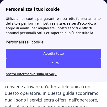
Personalizza i tuoi cookie
Utilizziamo i cookie per garantire il corretto funzionamento
Internet Casa
Cos'è Cheapnet e quali sono le offerte internet casa
Cheapnet servizi extra: speed test e molto altro
del sito e per fornire i nostri servizi e, se sei d'accordo, a
scopo di analisi per migliorare i nostri servizi e offrirti
Cheapnet servizi extra:
annunci personalizzati. Per saperne di più, consulta la
speed test e molto altro
Personalizza i cookie
Cheapnet è un operatore telefonico
Accetta tutto
particolarmente apprezzato per la sua
Rifiuta
economicità (appunto "cheap" significa
economico). Oltre ai piani e alle tarrife
nostra informativa sulla privacy.
telefoniche, presenta altri motivi per cui
conviene attivare un'offerta telefonica con
questo operatore. In questa guida scopriremo
quali sono i servizi extra offerti dall'operatore, i
dettagli e tutte le informazioni in merito.