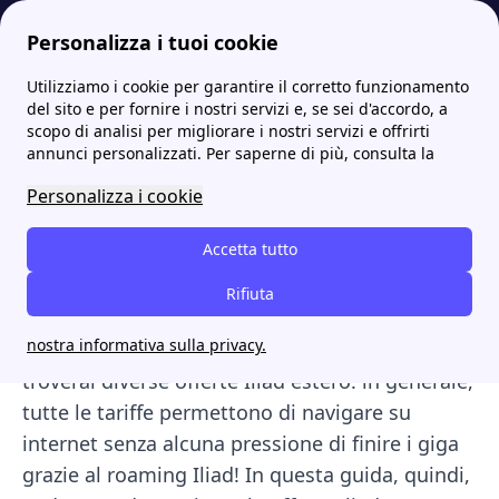
Personalizza i tuoi cookie
Utilizziamo i cookie per garantire il corretto funzionamento
Internet Casa
Offerte Iliad Mobile e Fibra: le migliori offerte passa a Iliad del 2023
Le offerte Iliad all'estero per chiamare e navigare con il roaming
More
del sito e per fornire i nostri servizi e, se sei d'accordo, a
scopo di analisi per migliorare i nostri servizi e offrirti
Le offerte Iliad all'estero
annunci personalizzati. Per saperne di più, consulta la
per chiamare e navigare
Personalizza i cookie
con il roaming
Accetta tutto
Stai per partire all'stero e non sai quanti Giga
Rifiuta
Iliad all'estero hai a disposizione? Non
nostra informativa sulla privacy.
preoccuparti, sei nel posto giusto! Di seguito
troverai diverse offerte Iliad estero: in generale,
tutte le tariffe permettono di navigare su
internet senza alcuna pressione di finire i giga
grazie al roaming Iliad! In questa guida, quindi,