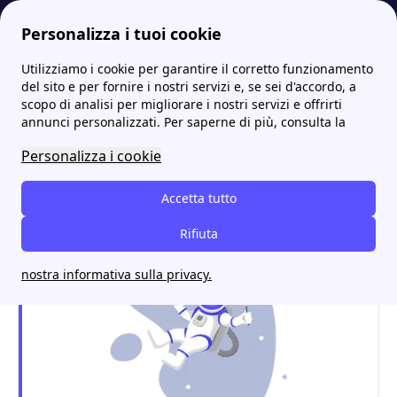
Personalizza i tuoi cookie
Utilizziamo i cookie per garantire il corretto funzionamento
Internet Casa
Quali sono le migliori Vodafone offerte mobile? Tutti i dettagli
Ricarica Vodafone, come ricaricare online il saldo mobile
More
del sito e per fornire i nostri servizi e, se sei d'accordo, a
scopo di analisi per migliorare i nostri servizi e offrirti
Ricarica Vodafone, come
annunci personalizzati. Per saperne di più, consulta la
ricaricare online il saldo
Personalizza i cookie
mobile
Accetta tutto
Rifiuta
nostra informativa sulla privacy.