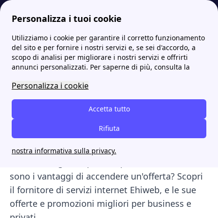
Personalizza i tuoi cookie
Utilizziamo i cookie per garantire il corretto funzionamento
Internet Casa
Ehiweb: offerte internet Fibra, ADSL e assistenza
del sito e per fornire i nostri servizi e, se sei d'accordo, a
scopo di analisi per migliorare i nostri servizi e offrirti
Ehiweb: offerte internet
annunci personalizzati. Per saperne di più, consulta la
Fibra, ADSL e assistenza
Personalizza i cookie
Altr nuovo operatore, Ehiweb è uno degli ultimi
Accetta tutto
arrivati sul mercato italiano delle
Rifiuta
telecomunicazioni. Come tanti altri, offre servizi
vantaggiosi a prezzi molto avvessibili. Perchè
nostra informativa sulla privacy.
tuttavia scegliere questo operatore? Qiuali
sono i vantaggi di accendere un'offerta? Scopri
il fornitore di servizi internet Ehiweb, e le sue
offerte e promozioni migliori per business e
privati.