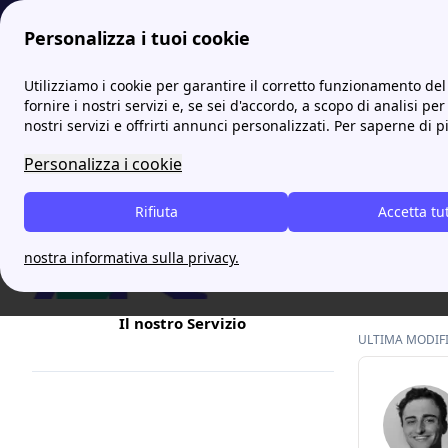
Personalizza i tuoi cookie
Internet Casa
Fastweb: servizi extra attivabili e ultime o
Utilizziamo i cookie per garantire il corretto funzionamento del 
More
fornire i nostri servizi e, se sei d'accordo, a scopo di analisi per
nostri servizi e offrirti annunci personalizzati. Per saperne di p
Disat
Personalizza i cookie
Come disat
Rifiuta
di
Accetta tu
servizi
p
capita spe
nostra informativa sulla privacy.
disattivar
Il nostro Servizio
ULTIMA MODIFIC