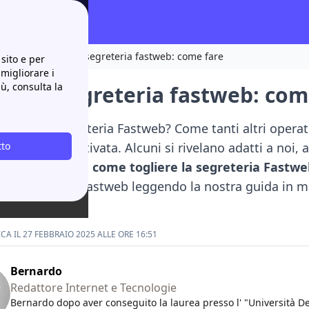
fferte
Disattivare segreteria fastweb: come fare
sito e per
 migliorare i
iù, consulta la
tivare segreteria fastweb: com
tivare la segreteria Fastweb? Come tanti altri opera
tto
er ogni SIM attivata. Alcuni si rivelano adatti a noi
sso di chiedersi
come togliere la segreteria Fastwe
e la segreteria Fastweb leggendo la nostra guida in m
A IL 27 FEBBRAIO 2025 ALLE ORE 16:51
Bernardo
Redattore Internet e Tecnologie
Bernardo dopo aver conseguito la laurea presso l' "Università D