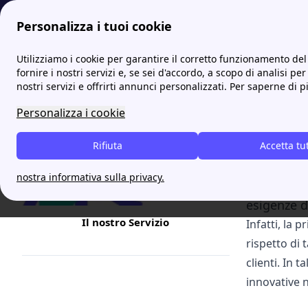
Personalizza i tuoi cookie
Internet Casa
FiberCop: chi è? Scopri i contatti e la copertur
Utilizziamo i cookie per garantire il corretto funzionamento del 
fornire i nostri servizi e, se sei d'accordo, a scopo di analisi per
nostri servizi e offrirti annunci personalizzati. Per saperne di p
FiberC
Personalizza i cookie
Fibercop c
Rifiuta
secondar
Accetta tu
di imprese
nostra informativa sulla privacy.
concentra 
esigenze d
Il nostro Servizio
Infatti, la p
rispetto di 
clienti. In 
innovative n