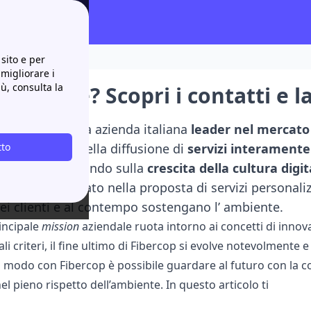
a della rete
sito e per
 migliorare i
iù, consulta la
op: chi è? Scopri i contatti e l
os’è? E’ la nuova azienda italiana
leader nel mercato 
ie
tto
e si occupa della diffusione di
servizi interamente 
 e privati puntando sulla
crescita della cultura digit
il proprio operato nella proposta di servizi personaliz
ei clienti e al contempo sostengano l’ ambiente.
rincipale
mission
aziendale ruota intorno ai concetti di innova
tali criteri, il fine ultimo di Fibercop si evolve notevolmente 
tal modo con Fibercop è possibile guardare al futuro con la 
el pieno rispetto dell’ambiente. In questo articolo ti