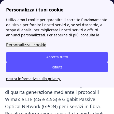
Personalizza i tuoi cookie
Utilizziamo i cookie per garantire il corretto funzionamento
Internet Casa
Go Internet: offerte Fibra e 4G per Casa e Business
del sito e per fornire i nostri servizi e, se sei d'accordo, a
scopo di analisi per migliorare i nostri servizi e offrirti
Go Internet: offerte Fibra
annunci personalizzati. Per saperne di più, consulta la
e 4G per Casa e Business
Personalizza i cookie
GO internet S.p.A. è una società italiana,
Accetta tutto
fondata a Gubbio (PG) nel 2002, attiva nel
Rifiuta
settore dell’Internet Mobile e del Fiber To The
Home (FTTH). Offre servizi di connessione
nostra informativa sulla privacy.
internet e voce utilizzando tecnologie wireless
di quarta generazione mediante i protocolli
Wimax e LTE (4G e 4.5G) e Gigabit Passive
Optical Network (GPON) per i servizi in fibra.
Per altre informazioni, consulta la guida degli