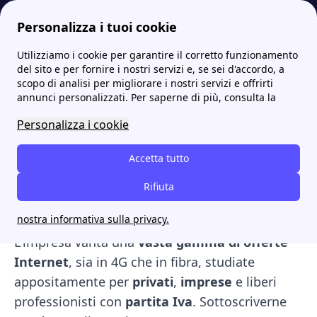
Personalizza i tuoi cookie
Utilizziamo i cookie per garantire il corretto funzionamento
Internet Casa
Offerte Fibra GO Internet: i costi per business e privati
GO Internet: offerte fibra per la casa, le nuove tariffe
More
del sito e per fornire i nostri servizi e, se sei d'accordo, a
scopo di analisi per migliorare i nostri servizi e offrirti
GO Internet: offerte fibra
annunci personalizzati. Per saperne di più, consulta la
per la casa, le nuove
Personalizza i cookie
tariffe
Accetta tutto
GO Internet
, azienda 100% italiana nata nel
Rifiuta
2002 a Gubbio, si propone sul mercato come
nostra informativa sulla privacy.
fornitore di Fibra per privati ed imprese.
L'impresa vanta una
vasta gamma di offerte
Internet
, sia in 4G che in fibra, studiate
appositamente per
privati
,
imprese
e liberi
professionisti con
partita Iva
. Sottoscriverne