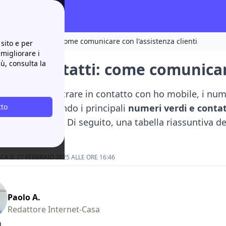
o Mobile contatti: come comunicare con l'assistenza clienti
sito e per
 migliorare i
iù, consulta la
bile contatti: come comunicare
i i modi per entrare in contatto con ho mobile, i numeri
ubito presentando i principali
tto
numeri verdi e conta
verde diverso. Di seguito, una tabella riassuntiva d
A IL 27 FEBBRAIO 2025 ALLE ORE 16:46
Paolo A.
Redattore Internet-Casa
n