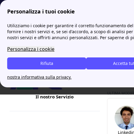
Personalizza i tuoi cookie
Internet Casa
Ho mobile: offerte internet, minuti ed SMS
H
Utilizziamo i cookie per garantire il corretto funzionamento del 
fornire i nostri servizi e, se sei d'accordo, a scopo di analisi per
nostri servizi e offrirti annunci personalizzati. Per saperne di p
Ho Mo
Personalizza i cookie
Scopri tutt
Rifiuta
Iniziamo s
Accetta tu
un numero 
nostra informativa sulla privacy.
ULTIMA MODIFIC
Il nostro Servizio
Linkedi