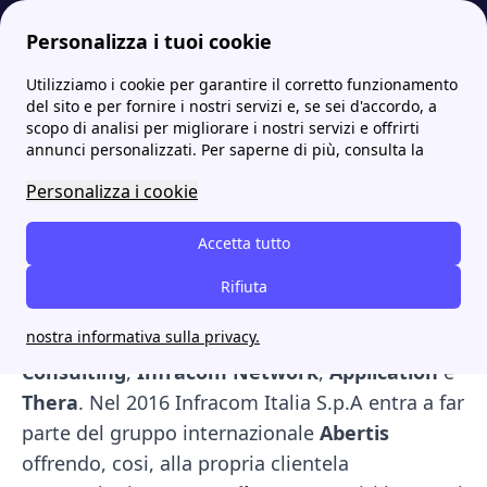
Personalizza i tuoi cookie
Utilizziamo i cookie per garantire il corretto funzionamento
Internet Casa
Infracom, numero verde assistenza e le migliori offerte
del sito e per fornire i nostri servizi e, se sei d'accordo, a
scopo di analisi per migliorare i nostri servizi e offrirti
Infracom, numero verde
annunci personalizzati. Per saperne di più, consulta la
assistenza e le migliori
Personalizza i cookie
offerte
Accetta tutto
Infracom Italia S.p.A già attiva sin dal 1999 nel
Rifiuta
mercato dei servizi
ICT
, nasce nel 2010 dalla
nostra informativa sulla privacy.
fusione per incorporazione di
Infracom
Consulting
,
Infracom Network
,
Application
e
Thera
. Nel 2016 Infracom Italia S.p.A entra a far
parte del gruppo internazionale
Abertis
offrendo, cosi, alla propria clientela