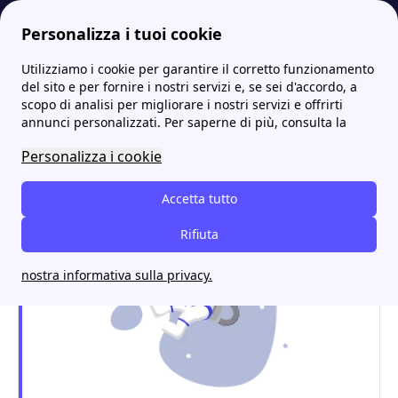
Personalizza i tuoi cookie
Utilizziamo i cookie per garantire il corretto funzionamento
Internet Casa
Internet guida nella tecnologia. Funzionalità di Fibra, ADSL
Latenza della connessione: cos'è e a cosa serve
More
del sito e per fornire i nostri servizi e, se sei d'accordo, a
scopo di analisi per migliorare i nostri servizi e offrirti
Latenza della connessione:
annunci personalizzati. Per saperne di più, consulta la
cos'è e a cosa serve
Personalizza i cookie
Accetta tutto
Rifiuta
nostra informativa sulla privacy.