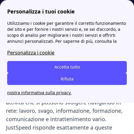
Personalizza i tuoi cookie
Utilizziamo i cookie per garantire il corretto funzionamento
Internet Casa
Chi è JustSpeed? Dettagli, vantaggi e offerte di Justspeed
del sito e per fornire i nostri servizi e, se sei d'accordo, a
scopo di analisi per migliorare i nostri servizi e offrirti
Chi è JustSpeed? Dettagli,
annunci personalizzati. Per saperne di più, consulta la
vantaggi e offerte di
Personalizza i cookie
Justspeed
Accetta tutto
Oggi quasi tutto ruota intorno ad
internet
e
Rifiuta
ognuno ha la sua tariffa attiva per poterlo
nostra informativa sulla privacy.
sfruttare al massimo. D'altronde sono tante le
attività che si possono svolgere navigando in
rete: lavoro, svago, informazione, formazione,
comunicazione e intrattenimento vario.
JustSpeed risponde esattamente a queste