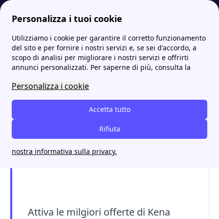
Personalizza i tuoi cookie
Utilizziamo i cookie per garantire il corretto funzionamento
Internet Casa
Kena, le migliori offerte per internet, minuti ed SMS
del sito e per fornire i nostri servizi e, se sei d'accordo, a
scopo di analisi per migliorare i nostri servizi e offrirti
Kena, le migliori offerte
annunci personalizzati. Per saperne di più, consulta la
per internet, minuti ed
Personalizza i cookie
SMS
Accetta tutto
Rifiuta
nostra informativa sulla privacy.
Attiva le milgiori offerte di Kena