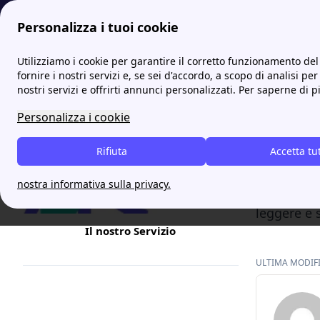
Personalizza i tuoi cookie
Internet Casa
Linkem ADSL: offerte e costi internet adsl e fib
Utilizziamo i cookie per garantire il corretto funzionamento del 
fornire i nostri servizi e, se sei d'accordo, a scopo di analisi per
nostri servizi e offrirti annunci personalizzati. Per saperne di p
Linkem
Personalizza i cookie
Se sei all
Rifiuta
conoscer
Accetta tu
larga in m
nostra informativa sulla privacy.
2001, ha l
leggere e 
Il nostro Servizio
ULTIMA MODIFIC