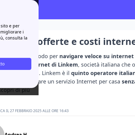
ra
sito e per
 migliorare i
iù, consulta la
 ADSL: offerte e costi interne
a ricerca di un modo per
navigare veloce su internet
e
tto
le offerte internet di Linkem
, società italiana che
odalità wireless. Linkem è il
quinto operatore italia
’obiettivo di creare un servizio Internet per casa
senz
scopri di più
A IL 27 FEBBRAIO 2025 ALLE ORE 16:43
Andrea H.