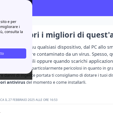
sito e per
 migliorare i
iù, consulta la
rus: scopri i migliori di quest
naviga in rete su qualsiasi dispositivo, dal PC allo s
e rischia di essere contaminato da un virus. Spesso, q
tto
link non affidabili oppure quando scarichi applicazion
 possono essere particolarmente pericolosi in quanto in grad
e danni di ingente portata ti consigliamo di dotare i tuoi di
ori antivirus
del momento e come installarli.
A IL 27 FEBBRAIO 2025 ALLE ORE 16:53