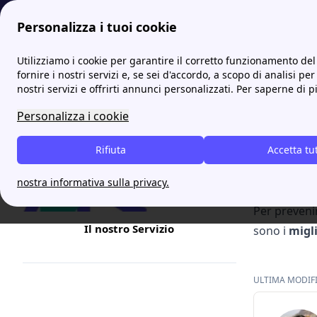
Personalizza i tuoi cookie
Internet Casa
Antivirus: scopri i migliori di quest'anno
Utilizziamo i cookie per garantire il corretto funzionamento del 
fornire i nostri servizi e, se sei d'accordo, a scopo di analisi per
nostri servizi e offrirti annunci personalizzati. Per saperne di p
Antivi
Personalizza i cookie
Quando si 
Rifiuta
il softwar
Accetta tu
clicchi su 
nostra informativa sulla privacy.
Alcuni virus
Per prevenir
Il nostro Servizio
sono i
migli
ULTIMA MODIFIC