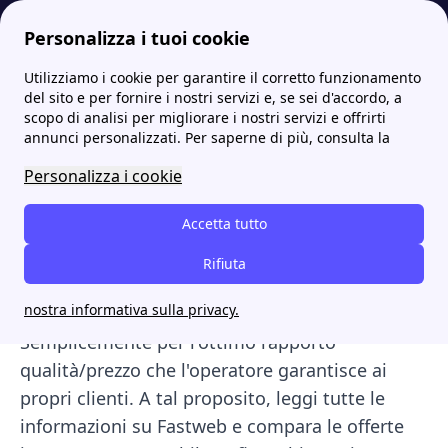
Personalizza i tuoi cookie
Utilizziamo i cookie per garantire il corretto funzionamento
Internet Casa
Le migliori offerte telefonia fissa e mobile tutto compreso 2023
Offerte combinate Fastweb 2023: le migliori tariffe per fisso e mobile
del sito e per fornire i nostri servizi e, se sei d'accordo, a
scopo di analisi per migliorare i nostri servizi e offrirti
Offerte combinate
annunci personalizzati. Per saperne di più, consulta la
Fastweb 2023: le migliori
Personalizza i cookie
tariffe per fisso e mobile
Accetta tutto
Fastweb offre alcune delle migliori offerte
Rifiuta
attualmente sul mercato secondo alcuni
nostra informativa sulla privacy.
esperti di internet-casa. Perchè questo?
Semplicemente per l'ottimo rapporto
qualità/prezzo che l'operatore garantisce ai
propri clienti. A tal proposito, leggi tutte le
informazioni su Fastweb e compara le offerte