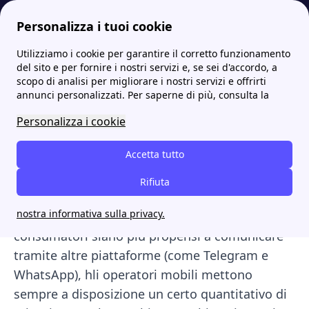
Personalizza i tuoi cookie
Utilizziamo i cookie per garantire il corretto funzionamento
Internet Casa
Migliori offerte minuti illimitati: metti a confronto le tariffe!
del sito e per fornire i nostri servizi e, se sei d'accordo, a
scopo di analisi per migliorare i nostri servizi e offrirti
Migliori offerte minuti
annunci personalizzati. Per saperne di più, consulta la
illimitati: metti a
Personalizza i cookie
confronto le tariffe!
Accetta tutto
Hai bisogno di fare diverse chiamate per molte
Rifiuta
ore al giorno? Allora ciò di cui hai bisogno è
nostra informativa sulla privacy.
un'offerta con minuti illimitati! Seppur i giovani
consumatori siano più propensi a comunicare
tramite altre piattaforme (come Telegram e
WhatsApp), hli operatori mobili mettono
sempre a disposizione un certo quantitativo di