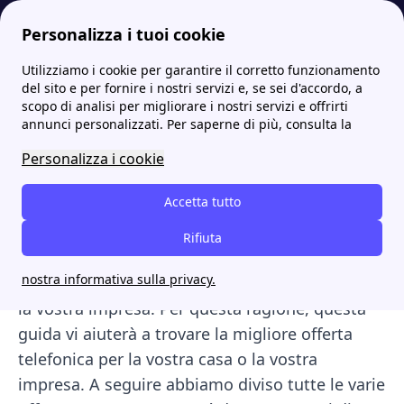
Personalizza i tuoi cookie
Utilizziamo i cookie per garantire il corretto funzionamento
Internet Casa
Le migliori offerte internet casa 2023 degli operatori telefonici
del sito e per fornire i nostri servizi e, se sei d'accordo, a
scopo di analisi per migliorare i nostri servizi e offrirti
Le migliori offerte internet
annunci personalizzati. Per saperne di più, consulta la
casa 2023 degli operatori
Personalizza i cookie
telefonici
Accetta tutto
Ti senti perso nel mare delle offerte internet
Rifiuta
casa? Tutte queste offerte internet casa sono
nostra informativa sulla privacy.
certamente valide per la vostra abitazione o per
la vostra impresa. Per questa ragione, questa
guida vi aiuterà a trovare la migliore offerta
telefonica per la vostra casa o la vostra
impresa. A seguire abbiamo diviso tutte le varie