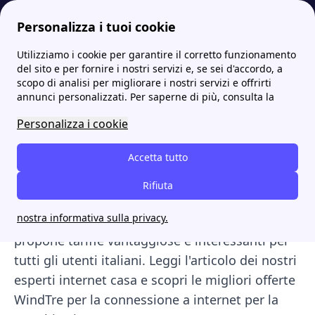
Personalizza i tuoi cookie
Utilizziamo i cookie per garantire il corretto funzionamento
Internet Casa
Le migliori offerte internet casa 2023 degli operatori telefonici
Wind Tre offerte Internet casa: scopri tutte le promozioni
del sito e per fornire i nostri servizi e, se sei d'accordo, a
scopo di analisi per migliorare i nostri servizi e offrirti
Wind Tre offerte Internet
annunci personalizzati. Per saperne di più, consulta la
casa: scopri tutte le
Personalizza i cookie
promozioni
Accetta tutto
Sempre all’avanguardia per le tariffe di telefonia
Rifiuta
mobile sul territorio italiano, anche per quanto
nostra informativa sulla privacy.
riguarda le
offerte Internet casa, Wind Tre
propone tariffe vantaggiose e interessanti per
tutti gli utenti italiani. Leggi l'articolo dei nostri
esperti internet casa e scopri le migliori offerte
WindTre per la connessione a internet per la