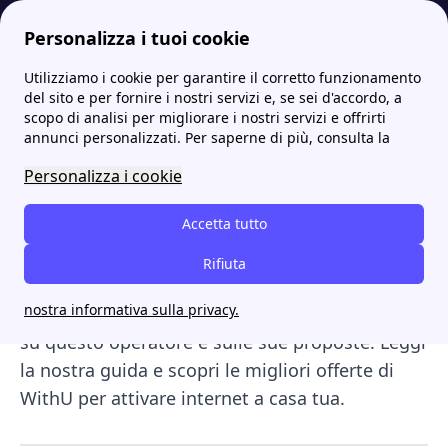
Personalizza i tuoi cookie
Utilizziamo i cookie per garantire il corretto funzionamento
Internet Casa
Le migliori offerte internet casa 2023 degli operatori telefonici
WithU offerte internet casa WiFi: scopri le migliori promozioni
del sito e per fornire i nostri servizi e, se sei d'accordo, a
scopo di analisi per migliorare i nostri servizi e offrirti
WithU offerte internet
annunci personalizzati. Per saperne di più, consulta la
casa WiFi: scopri le migliori
Personalizza i cookie
promozioni
Accetta tutto
Le
offerte internet casa di WithU
sono molto
Rifiuta
vantaggiose ed economiche, ti consigliamo la
nostra informativa sulla privacy.
lettura di questo articolo per conoscere di più
su questo operatore e sulle sue proposte. Leggi
la nostra guida e scopri le migliori offerte di
WithU per attivare internet a casa tua.