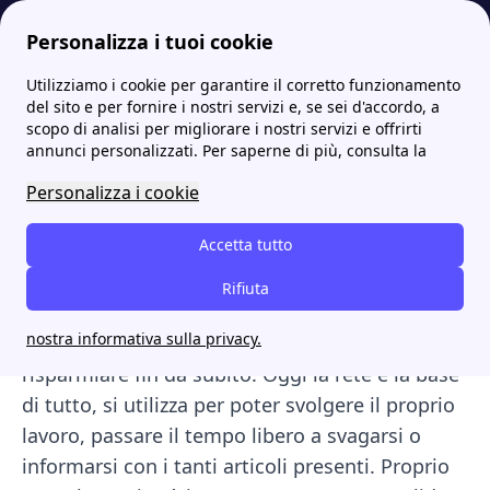
Personalizza i tuoi cookie
Utilizziamo i cookie per garantire il corretto funzionamento
Internet Casa
Netoip: chi è, offerte, contatti, internet e linea fissa
del sito e per fornire i nostri servizi e, se sei d'accordo, a
scopo di analisi per migliorare i nostri servizi e offrirti
Netoip: chi è, offerte,
annunci personalizzati. Per saperne di più, consulta la
contatti, internet e linea
Personalizza i cookie
fissa
Accetta tutto
Tra le tante proposte presenti sul mercato
Rifiuta
internet ci sono le tariffe vantaggiose di
nostra informativa sulla privacy.
Netoip
, valida realtà che può aiutarti a
risparmiare fin da subito. Oggi la rete è la base
di tutto, si utilizza per poter svolgere il proprio
lavoro, passare il tempo libero a svagarsi o
informarsi con i tanti articoli presenti. Proprio