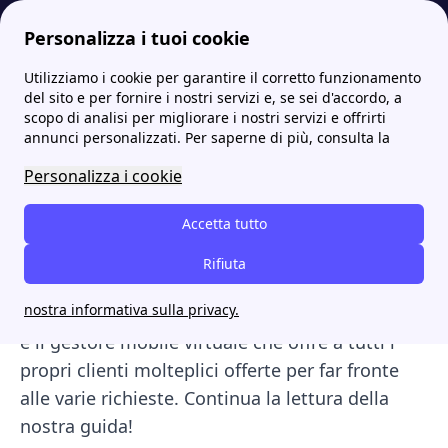
Personalizza i tuoi cookie
Utilizziamo i cookie per garantire il corretto funzionamento
Internet Casa
NT Mobile: offerte, contatti, numero verde, ricarica
del sito e per fornire i nostri servizi e, se sei d'accordo, a
scopo di analisi per migliorare i nostri servizi e offrirti
NT Mobile: offerte,
annunci personalizzati. Per saperne di più, consulta la
contatti, numero verde,
Personalizza i cookie
ricarica
Accetta tutto
NT Mobile: offerte, contatti, numero verde,
Rifiuta
ricarica. All’interno dell’ampio mercato relativo
nostra informativa sulla privacy.
alle compagnie telefoniche virtuali,
NT Mobile
è il gestore mobile virtuale che offre a tutti i
propri clienti molteplici offerte per far fronte
alle varie richieste. Continua la lettura della
nostra guida!